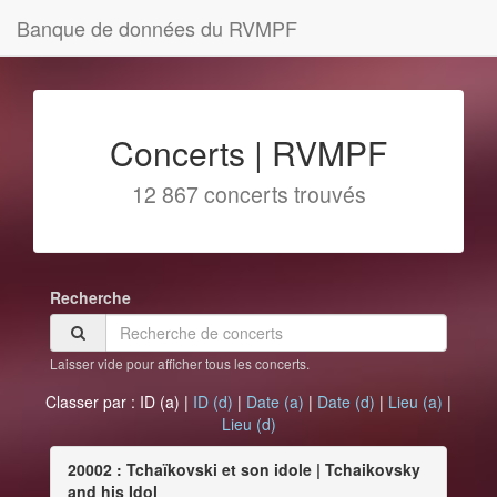
Banque de données du RVMPF
Concerts | RVMPF
12 867 concerts trouvés
Recherche
Laisser vide pour afficher tous les concerts.
Classer par :
ID (a)
|
ID (d)
|
Date (a)
|
Date (d)
|
Lieu (a)
|
Lieu (d)
20002 : Tchaïkovski et son idole | Tchaikovsky
and his Idol