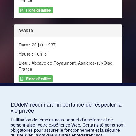
France
Fiche détaillée
328619
Date :
20 juin 1937
Heure :
16h15
Lieu :
Abbaye de Royaumont, Asnières-sur-Oise,
France
Fiche détaillée
328620
L’UdeM reconnaît l’importance de respecter la
vie privée
Date :
12 juin 1937
L’utilisation de témoins nous permet d’améliorer et de
Heure :
16h15
personnaliser votre expérience Web. Certains témoins sont
obligatoires pour assurer le fonctionnement et la sécurité
Lieu :
Abbaye de Royaumont, Asnières-sur-Oise,
du site Web, alors que d’autres enregistrent vos