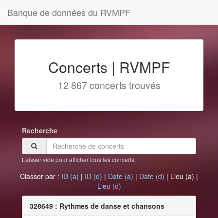
Banque de données du RVMPF
Concerts | RVMPF
12 867 concerts trouvés
Recherche
Laisser vide pour afficher tous les concerts.
Classer par :
ID (a)
|
ID (d)
|
Date (a)
|
Date (d)
|
Lieu (a)
|
Lieu (d)
328649 : Rythmes de danse et chansons