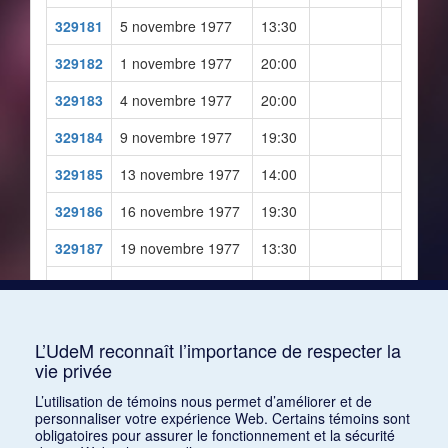
329181
5 novembre 1977
13:30
329182
1 novembre 1977
20:00
329183
4 novembre 1977
20:00
329184
9 novembre 1977
19:30
329185
13 novembre 1977
14:00
329186
16 novembre 1977
19:30
329187
19 novembre 1977
13:30
329188
19 octobre 1977
19:30
329189
22 octobre 1977
20:00
L’UdeM reconnaît l’importance de respecter la
329190
25 octobre 1977
20:00
vie privée
329191
6 novembre 1977
14:00
L’utilisation de témoins nous permet d’améliorer et de
personnaliser votre expérience Web. Certains témoins sont
329192
8 septembre 1978
19:00
obligatoires pour assurer le fonctionnement et la sécurité