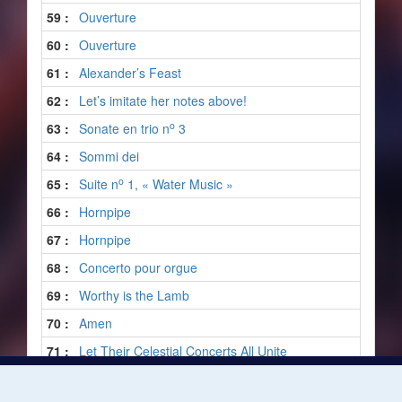
59 :
Ouverture
60 :
Ouverture
61 :
Alexander’s Feast
62 :
Let’s imitate her notes above!
o
63 :
Sonate en trio n
3
64 :
Sommi dei
o
65 :
Suite n
1, « Water Music »
66 :
Hornpipe
67 :
Hornpipe
68 :
Concerto pour orgue
69 :
Worthy is the Lamb
70 :
Amen
71 :
Let Their Celestial Concerts All Unite
o
72 :
Suite pour clavecin n
5