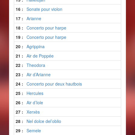
16 :
Sonate pour violon
17 :
Arianne
18 :
Concerto pour harpe
19 :
Concerto pour harpe
20 :
Agrippina
21 :
Air de Poppée
22 :
Theodora
23 :
Air d’Arianne
24 :
Concerto pour deux hautbois
25 :
Hercules
26 :
Air d’Iole
27 :
Xerxès
28 :
Nel dolce del’oblio
29 :
Semele