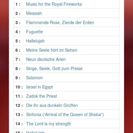
1 :
Music for the Royal Fireworks
2 :
Messiah
3 :
Flammende Rose, Zierde der Erden
4 :
Fuguette
5 :
Hallelujah
6 :
Meine Seele hört im Sehen
7 :
Neun deutsche Arien
8 :
Singe, Seele, Gott zum Preise
9 :
Solomon
10 :
Israel in Egypt
11 :
Zadok the Priest
12 :
Die ihr aus dunkeln Grüften
13 :
Sinfonia (“Arrival of the Queen of Sheba”)
14 :
The Lord is my strength
15 :
Hallelujah