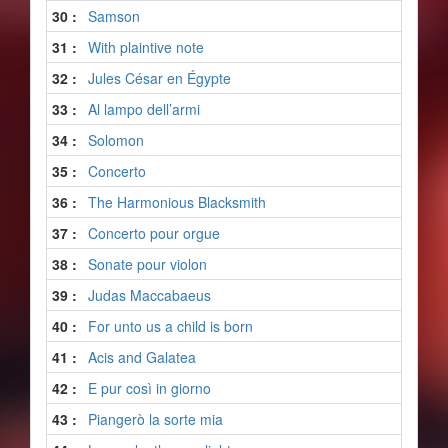
30 :
Samson
31 :
With plaintive note
32 :
Jules César en Égypte
33 :
Al lampo dell’armi
34 :
Solomon
35 :
Concerto
36 :
The Harmonious Blacksmith
37 :
Concerto pour orgue
38 :
Sonate pour violon
39 :
Judas Maccabaeus
40 :
For unto us a child is born
41 :
Acis and Galatea
42 :
E pur così in giorno
43 :
Piangerò la sorte mia