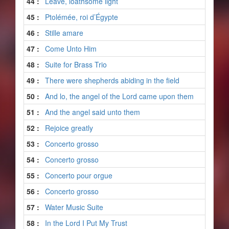
44 :
Leave, loathsome light
45 :
Ptolémée, roi d’Égypte
46 :
Stille amare
47 :
Come Unto Him
48 :
Suite for Brass Trio
49 :
There were shepherds abiding in the field
50 :
And lo, the angel of the Lord came upon them
51 :
And the angel said unto them
52 :
Rejoice greatly
53 :
Concerto grosso
54 :
Concerto grosso
55 :
Concerto pour orgue
56 :
Concerto grosso
57 :
Water Music Suite
58 :
In the Lord I Put My Trust