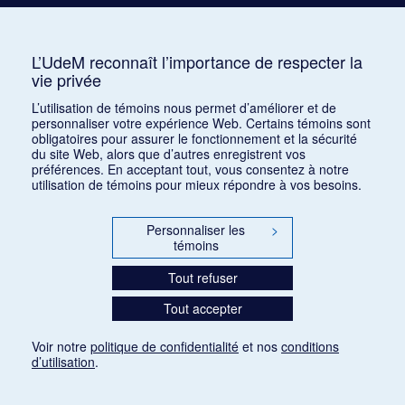
Instrument (en) :
Baritone
L’UdeM reconnaît l’importance de respecter la
vie privée
Participe à
L’utilisation de témoins nous permet d’améliorer et de
personnaliser votre expérience Web. Certains témoins sont
1 :
328535
obligatoires pour assurer le fonctionnement et la sécurité
du site Web, alors que d’autres enregistrent vos
2 :
Musique française contemporaine
préférences. En acceptant tout, vous consentez à notre
utilisation de témoins pour mieux répondre à vos besoins.
Personnaliser les
>
témoins
Paramètres des témoins
Tout refuser
Tout accepter
Voir notre
politique de confidentialité
et nos
conditions
d’utilisation
.