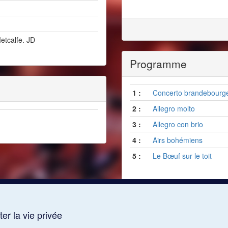
etcalfe. JD
Programme
1 :
Concerto brandebourge
2 :
Allegro molto
3 :
Allegro con brio
4 :
Airs bohémiens
5 :
Le Bœuf sur le toit
er la vie privée