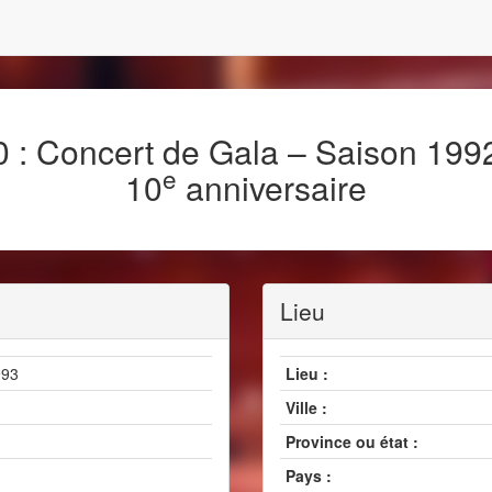
 : Concert de Gala – Saison 199
e
10
anniversaire
Lieu
993
Lieu :
Ville :
Province ou état :
Pays :