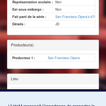
Représentation scolaire :
Non
Est sous embargo :
Non
Fait parti de la série :
San Francisco Opera’s 67th Seas
Détails :
JD
Producteur(s)
Producteur 1 :
San Francisco Opera
Lieu
Lieu :
War Memorial Opera House
Ville :
San Francisco
L’UdeM reconnaît l’importance de respecter la