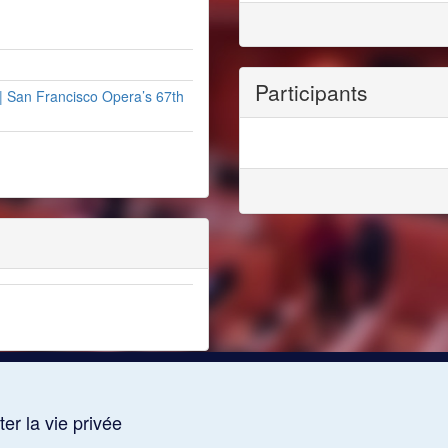
Participants
| San Francisco Opera’s 67th
er la vie privée