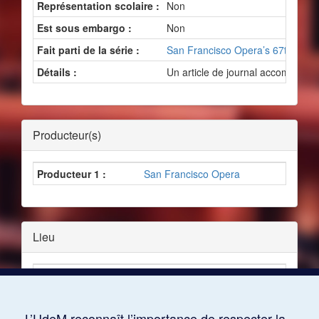
Représentation scolaire :
Non
Est sous embargo :
Non
Fait parti de la série :
San Francisco Opera’s 67th Seas
Détails :
Un article de journal accompagn
Producteur(s)
Producteur 1 :
San Francisco Opera
Lieu
Lieu :
War Memorial Opera House
Ville :
San Francisco
L’UdeM reconnaît l’importance de respecter la