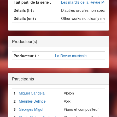
Fait parti de la série :
Les mardis de la Revue Musicale
Détails (fr) :
D’autres œuvres non spécifiées 
Détails (en) :
Other works not clearly mentione
Producteur(s)
Producteur 1 :
La Revue musicale
Participants
1
Miguel Candela
Violon
2
Meunier-Delince
Voix
3
Georges Migot
Piano et compositeur