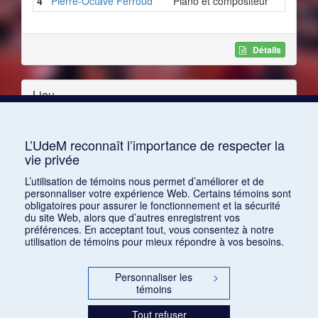
4
Pierre-Octave Ferroud
Piano et compositeur
Détails
Lieu
Ville :
Paris
L’UdeM reconnaît l’importance de respecter la
Pays :
France
vie privée
L’utilisation de témoins nous permet d’améliorer et de
personnaliser votre expérience Web. Certains témoins sont
obligatoires pour assurer le fonctionnement et la sécurité
du site Web, alors que d’autres enregistrent vos
Programme
préférences. En acceptant tout, vous consentez à notre
utilisation de témoins pour mieux répondre à vos besoins.
1 :
Mélodies de
Georges Migot
.
Personnaliser les
>
2 :
Mélodies de
Pierre-Octave Ferroud
.
témoins
Tout refuser