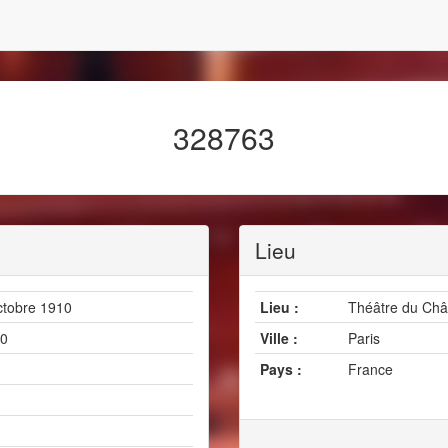
328763
Lieu
ctobre 1910
Lieu :
Théâtre du Chât
0
Ville :
Paris
Pays :
France