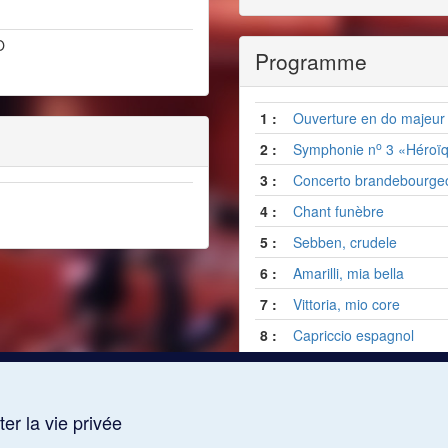
O
Programme
1 :
Ouverture en
do
majeur
o
2 :
Symphonie n
3 «Héroï
3 :
Concerto brandebourgeo
4 :
Chant funèbre
5 :
Sebben, crudele
6 :
Amarilli, mia bella
7 :
Vittoria, mio core
8 :
Capriccio espagnol
er la vie privée