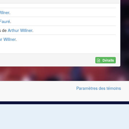
illner
.
 Fauré
.
ns de
Arthur Willner
.
r Willner
.
Détails
Paramètres des témoins