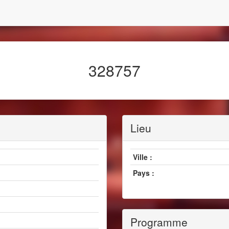
328757
Lieu
Ville :
Pays :
Programme