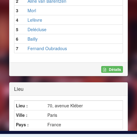
2
Aline van Barentzen
3
Morl
4
Lefèvre
5
Delécluse
6
Bailly
7
Fernand Oubradous
Détails
Lieu
Lieu :
70, avenue Kléber
Ville :
Paris
Pays :
France