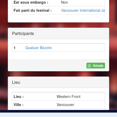
Est sous embargo :
Non
Fait parti du festival :
Vancouver International Jazz Fest
Participants
1
Quatuor Bozzini
Détails
Lieu
Lieu :
Western Front
Ville :
Vancouver
Province ou état :
Colombie-Britannique